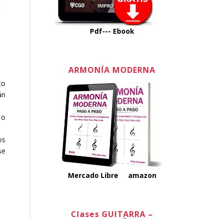
Pdf---
Ebook
ARMONÍA MODERNA
to
án
 o
os
se
Mercado Libre
amazon
Clases GUITARRA –