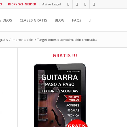
O
RICKY SCHNEIDER
Aviso Legal
VIDEOS
CLASES GRATIS
BLOG
FAQs
gratis
/
Improvisación
/
Target tones o aproximación cromática
GRATIS !!!