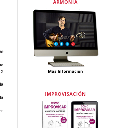
ARMONÏA
de
ue
lo
Más Información
la
IMPROVISACIÓN
la
ar