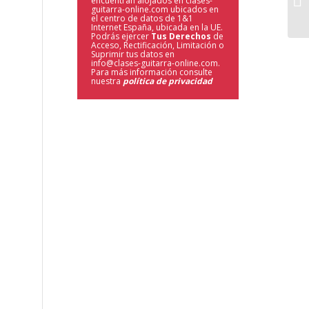
encuentran alojados en clases-
guitarra-online.com ubicados en
el centro de datos de 1&1
Internet España, ubicada en la UE.
Podrás ejercer
Tus Derechos
de
Acceso, Rectificación, Limitación o
Suprimir tus datos en
info@clases-guitarra-online.com.
Para más información consulte
nuestra
política de privacidad