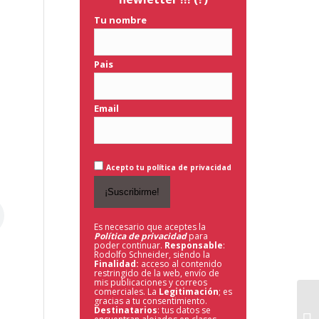
Tu nombre
Pais
Email
Acepto tu política de privacidad
Es necesario que aceptes la
Política de privacidad
para
poder continuar.
Responsable
:
Rodolfo Schneider, siendo la
Finalidad:
acceso al contenido
restringido de la web,
envío de
mis publicaciones y correos
comerciales. La
Legitimación
; es
gracias a tu consentimiento.
Destinatarios
: tus datos se