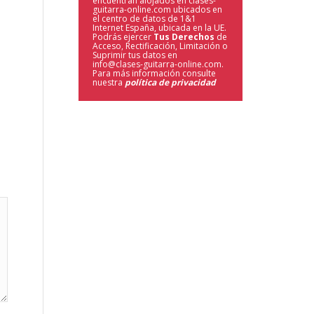
encuentran alojados en clases-
guitarra-online.com ubicados en
el centro de datos de 1&1
Internet España, ubicada en la UE.
Podrás ejercer
Tus Derechos
de
Acceso, Rectificación, Limitación o
Suprimir tus datos en
info@clases-guitarra-online.com.
Para más información consulte
nuestra
política de privacidad