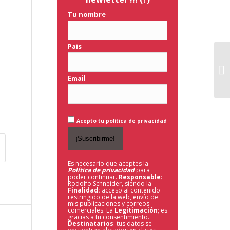
Tu nombre
Pais
Email
Acepto tu política de privacidad
Es necesario que aceptes la
Política de privacidad
para
poder continuar.
Responsable
:
Rodolfo Schneider, siendo la
Finalidad:
acceso al contenido
restringido de la web,
envío de
mis publicaciones y correos
comerciales. La
Legitimación
; es
gracias a tu consentimiento.
Destinatarios
: tus datos se