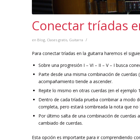
Conectar tríadas e
/
en
Blog
,
Clases gratis
,
Guitarra
Para conectar tríadas en la guitarra haremos el siguie
Sobre una progresión I – VI – II – V – I busca conec
Parte desde una misma combinación de cuerdas (en
acompañamiento tiende a ascender.
Repite lo mismo en otras cuerdas (en el ejemplo 1ª.
Dentro de cada tríada prueba combinar a modo de 
completa, pero estará sombreada la nota que no h
Por último salta de una combinación de cuerdas a 
cambiado de cuerdas.
Esta opción es importante para ir comprendiendo com