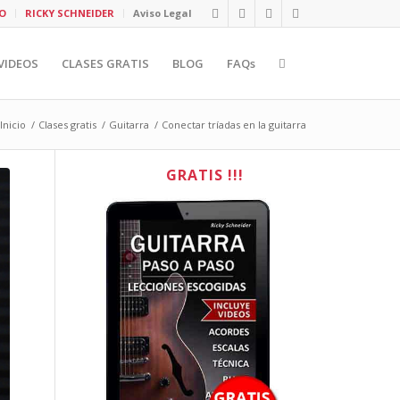
O
RICKY SCHNEIDER
Aviso Legal
VIDEOS
CLASES GRATIS
BLOG
FAQs
Inicio
/
Clases gratis
/
Guitarra
/
Conectar tríadas en la guitarra
GRATIS !!!