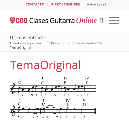
CONTACTO
RICKY SCHNEIDER
Aviso Legal
Últimas entradas
Usted está aquí:
Inicio
/
/
Rearmonización de melodías 1/4
/
TemaOriginal
TemaOriginal