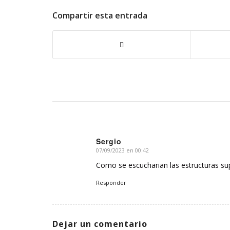
Compartir esta entrada
Sergio
07/09/2023 en 00:42
Dice:
Como se escucharian las estructuras sup
Responder
Dejar un comentario