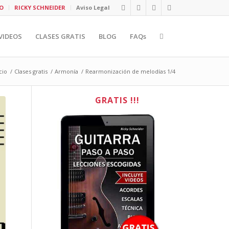
O
RICKY SCHNEIDER
Aviso Legal
VIDEOS
CLASES GRATIS
BLOG
FAQs
cio
/
Clases gratis
/
Armonía
/
Rearmonización de melodías 1/4
GRATIS !!!