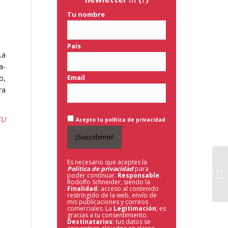
Tu nombre
Pais
La
a-
Email
o,
ra
TU
Acepto tu política de privacidad
Es necesario que aceptes la
Política de privacidad
para
poder continuar.
Responsable
:
Rodolfo Schneider, siendo la
Finalidad:
acceso al contenido
restringido de la web,
envío de
mis publicaciones y correos
comerciales. La
Legitimación
; es
gracias a tu consentimiento.
Destinatarios
: tus datos se