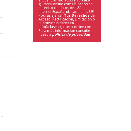
encuentran alojados en clases-
guitarra-online.com ubicados en
el centro de datos de 1&1
Internet España, ubicada en la UE.
Podrás ejercer
Tus Derechos
de
Acceso, Rectificación, Limitación o
Suprimir tus datos en
info@clases-guitarra-online.com.
Para más información consulte
nuestra
política de privacidad