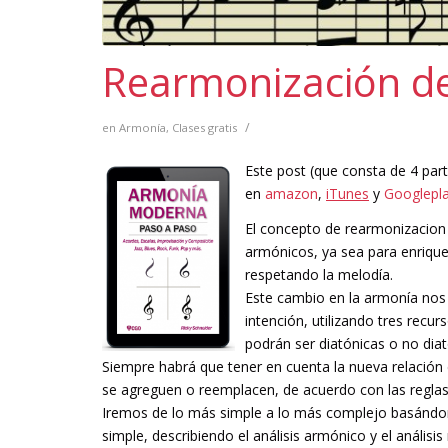
Rearmonización de
/
en
Armonía
,
Clases gratis
Este post (que consta de 4 par
en
amazon
,
i
Tunes
y
Googlepl
El concepto de rearmonizacion 
armónicos, ya sea para enriquec
respetando la melodía.
Este cambio en la armonía nos
intención, utilizando tres recu
podrán ser diatónicas o no diat
Siempre habrá que tener en cuenta la nueva relación
se agreguen o reemplacen, de acuerdo con las reglas 
Iremos de lo más simple a lo más complejo basándo
simple, describiendo el análisis armónico y el análisi