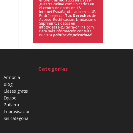
encuentran alojados en clases-
guitarra-online.com ubicados en
el centro de datos de 1&1
Internet España, ubicada en la UE.
Podrás ejercer
Tus Derechos
de
Acceso, Rectificación, Limitación o
Suprimir tus datos en
info@clases-guitarra-online.com.
Para más información consulte
nuestra
política de privacidad
Categorías
Armonía
Blog
Clases gratis
Equipo
Guitarra
Improvisación
Sin categoría