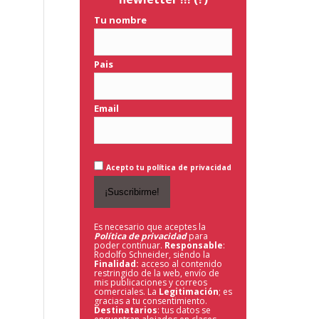
Tu nombre
Pais
Email
Acepto tu política de privacidad
Es necesario que aceptes la
Política de privacidad
para
poder continuar.
Responsable
:
Rodolfo Schneider, siendo la
Finalidad:
acceso al contenido
restringido de la web,
envío de
mis publicaciones y correos
comerciales. La
Legitimación
; es
gracias a tu consentimiento.
Destinatarios
: tus datos se