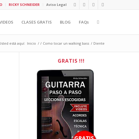
O
RICKY SCHNEIDER
Aviso Legal
VIDEOS
CLASES GRATIS
BLOG
FAQs
Usted está aquí:
Inicio
/
/
Como tocar un walking bass
/
Diente
GRATIS !!!