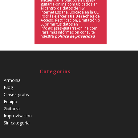
encuentran alojados en clases-
guitarra-online.com ubicados en
el centro de datos de 1&1
Internet España, ubicada en la UE.
Podrás ejercer
Tus Derechos
de
Acceso, Rectificación, Limitación o
Suprimir tus datos en
info@clases-guitarra-online.com.
Para más información consulte
nuestra
política de privacidad
Categorías
Armonía
Blog
Clases gratis
Equipo
Guitarra
Improvisación
Sin categoría