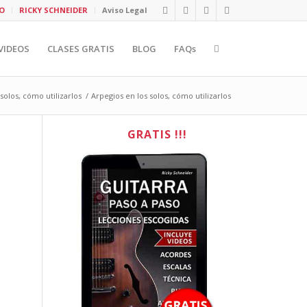
O
RICKY SCHNEIDER
Aviso Legal
VIDEOS
CLASES GRATIS
BLOG
FAQs
solos, cómo utilizarlos
/
Arpegios en los solos, cómo utilizarlos
GRATIS !!!