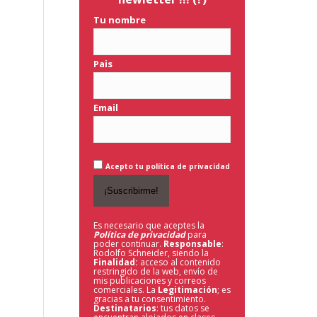
Tu nombre
Pais
Email
Acepto tu política de privacidad
Es necesario que aceptes la
Política de privacidad
para
poder continuar.
Responsable
:
Rodolfo Schneider, siendo la
Finalidad:
acceso al contenido
restringido de la web,
envío de
mis publicaciones y correos
comerciales. La
Legitimación
; es
gracias a tu consentimiento.
Destinatarios
: tus datos se