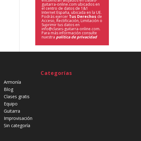
encuentran alojados en clases-
guitarra-online.com ubicados en
el centro de datos de 1&1
Internet España, ubicada en la UE.
Podrás ejercer
Tus Derechos
de
Acceso, Rectificación, Limitación o
Suprimir tus datos en
info@clases-guitarra-online.com.
Para más información consulte
nuestra
política de privacidad
Categorías
Armonía
Blog
Clases gratis
Equipo
Guitarra
Improvisación
Sin categoría