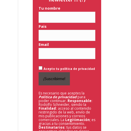
Tu nombre
Pais
Email
Acepto tu política de privacidad
Es necesario que aceptes la
Política de privacidad
para
poder continuar.
Responsable
:
Rodolfo Schneider, siendo la
Finalidad:
acceso al contenido
restringido de la web,
envío de
mis publicaciones y correos
comerciales. La
Legitimación
; es
gracias a tu consentimiento.
Destinatarios
: tus datos se