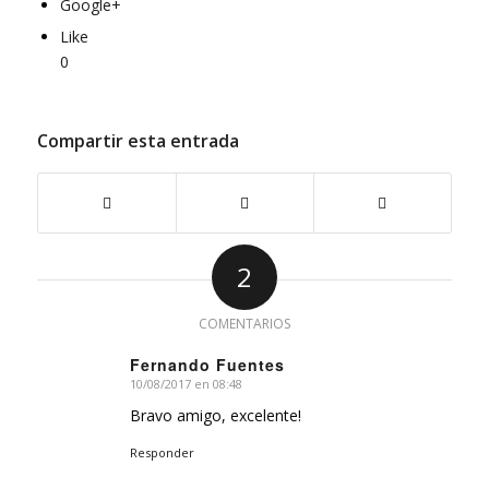
Google+
Like
0
Compartir esta entrada
2
COMENTARIOS
Fernando Fuentes
10/08/2017 en 08:48
Dice:
Bravo amigo, excelente!
Responder