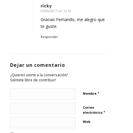
ricky
05/09/2017 en 12:33
Dice:
Gracias Fernando, me alegro que
te guste.
Responder
Dejar un comentario
¿Quieres unirte a la conversación?
Siéntete libre de contribuir!
*
Nombre
Correo
*
electrónico
Web