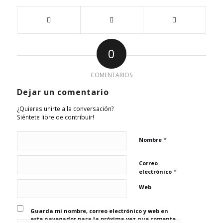
0
COMENTARIOS
Dejar un comentario
¿Quieres unirte a la conversación?
Siéntete libre de contribuir!
*
Nombre
Correo
*
electrónico
Web
Guarda mi nombre, correo electrónico y web en
este navegador para la próxima vez que comente.