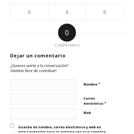
0
COMENTARIOS
Dejar un comentario
¿Quieres unirte a la conversación?
Siéntete libre de contribuir!
*
Nombre
Correo
*
electrónico
Web
Guarda mi nombre, correo electrónico y web en
este navegador para la próxima vez que comente.