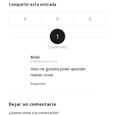
Compartir esta entrada
1
COMENTARIO
Ariel
07/08/2019 en 13:24
Dice:
Hola me gustaria poder aprender
nuevas cosas
Responder
Dejar un comentario
¿Quieres unirte a la conversación?