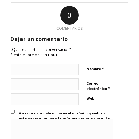
0
COMENTARIOS
Dejar un comentario
¿Quieres unirte a la conversación?
Siéntete libre de contribuir!
*
Nombre
Correo
*
electrónico
Web
Guarda mi nombre, correo electrónico y web en
este navegador para la próxima vez que comente.