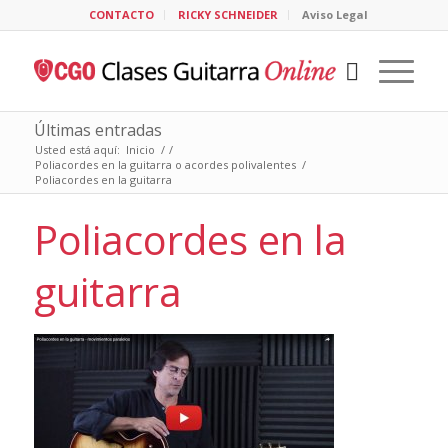
CONTACTO
RICKY SCHNEIDER
Aviso Legal
Últimas entradas
Usted está aquí:
Inicio
/
/
Poliacordes en la guitarra o acordes polivalentes
/
Poliacordes en la guitarra
Poliacordes en la
guitarra