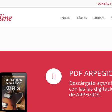
CONTACT
INICIO
Clases
LIBROS
PDF ARPEGI
Descárgate
aquí
e
con las las digitac
de ARPEGIOS.