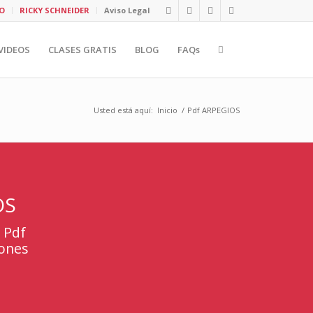
O
RICKY SCHNEIDER
Aviso Legal
VIDEOS
CLASES GRATIS
BLOG
FAQs
Usted está aquí:
Inicio
/
Pdf ARPEGIOS
OS
l Pdf
iones