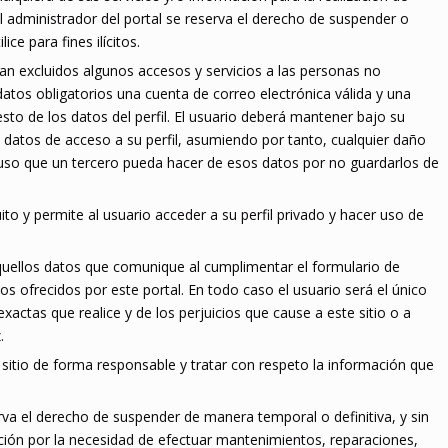
 El administrador del portal se reserva el derecho de suspender o
ice para fines ilícitos.
dan excluidos algunos accesos y servicios a las personas no
 datos obligatorios una cuenta de correo electrónica válida y una
sto de los datos del perfil. El usuario deberá mantener bajo su
s datos de acceso a su perfil, asumiendo por tanto, cualquier daño
l uso que un tercero pueda hacer de esos datos por no guardarlos de
to y permite al usuario acceder a su perfil privado y hacer uso de
aquellos datos que comunique al cumplimentar el formulario de
cios ofrecidos por este portal. En todo caso el usuario será el único
xactas que realice y de los perjuicios que cause a este sitio o a
.
sitio de forma responsable y tratar con respeto la información que
rva el derecho de suspender de manera temporal o definitiva, y sin
ación por la necesidad de efectuar mantenimientos, reparaciones,