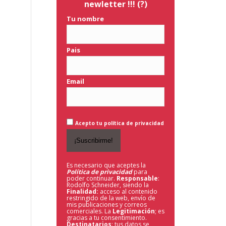
newletter !!!
(?)
Tu nombre
Pais
Email
Acepto tu política de privacidad
Es necesario que aceptes la
Política de privacidad
para
poder continuar.
Responsable
:
Rodolfo Schneider, siendo la
Finalidad:
acceso al contenido
restringido de la web,
envío de
mis publicaciones y correos
comerciales. La
Legitimación
; es
gracias a tu consentimiento.
Destinatarios
: tus datos se