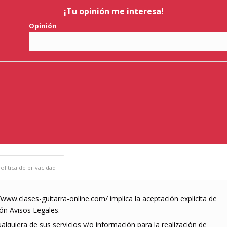
¡Tu opinión me interesa!
Opinión
olítica de privacidad
://www.clases-guitarra-online.com/ implica la aceptación explícita de
ón Avisos Legales.
cualquiera de sus servicios y/o información para la realización de