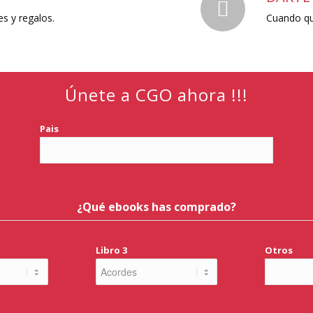
s y regalos.
Cuando qui
Únete a CGO ahora !!!
Pais
¿Qué ebooks has comprado?
Libro 3
Otros