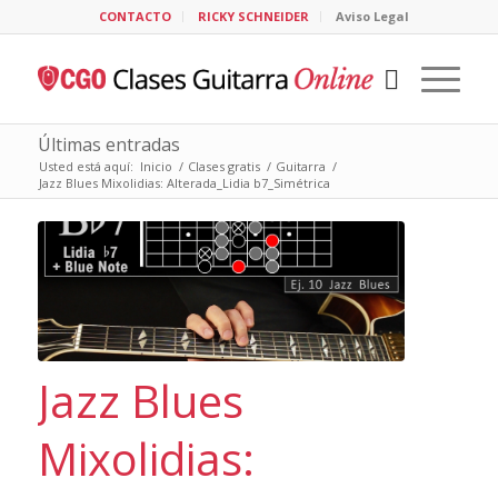
CONTACTO
RICKY SCHNEIDER
Aviso Legal
Últimas entradas
Usted está aquí:
Inicio
/
Clases gratis
/
Guitarra
/
Jazz Blues Mixolidias: Alterada_Lidia b7_Simétrica
Jazz Blues
Mixolidias: