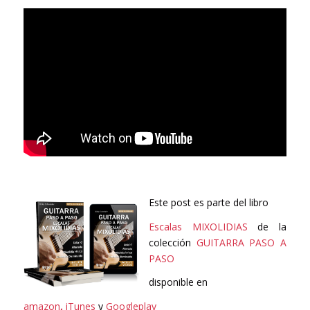
Este post es parte del libro
Escalas MIXOLIDIAS
de la
colección
GUITARRA PASO A
PASO
disponible en
amazon
,
iTunes
y
Googleplay