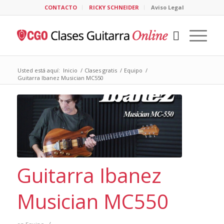
CONTACTO
RICKY SCHNEIDER
Aviso Legal
Usted está aquí:
Inicio
/
Clases gratis
/
Equipo
/
Guitarra Ibanez Musician MC550
Guitarra Ibanez
Musician MC550