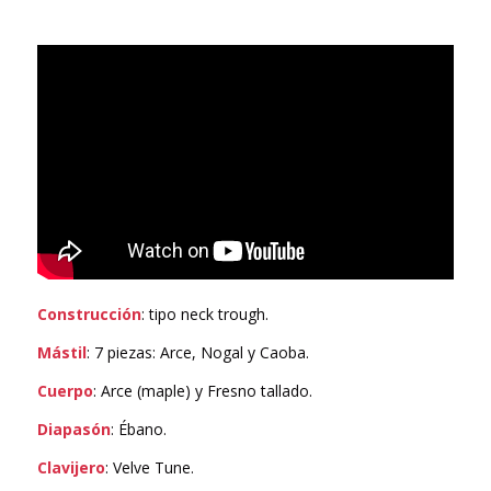
Construcción
: tipo neck trough.
Mástil
: 7 piezas: Arce, Nogal y Caoba.
Cuerpo
: Arce (maple) y Fresno tallado.
Diapasón
: Ébano.
Clavijero
: Velve Tune.