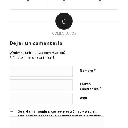
0
COMENTARIOS
Dejar un comentario
¿Quieres unirte a la conversación?
Siéntete libre de contribuir!
*
Nombre
Correo
*
electrónico
Web
Guarda mi nombre, correo electrónico y web en
este navegador para la próxima vez que comente.