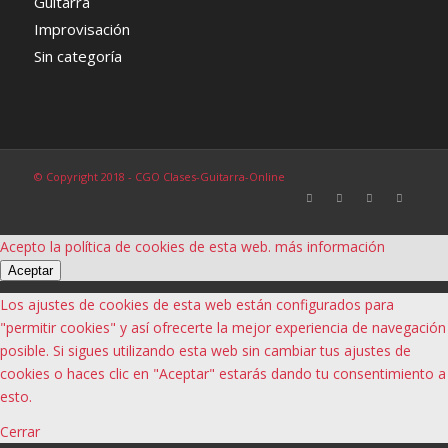
Guitarra
Improvisación
Sin categoría
© Copyright 2018 - CGO Clases-Guitarra-Online
Acepto la política de cookies de esta web.
más información
Aceptar
Los ajustes de cookies de esta web están configurados para
"permitir cookies" y así ofrecerte la mejor experiencia de navegación
posible. Si sigues utilizando esta web sin cambiar tus ajustes de
cookies o haces clic en "Aceptar" estarás dando tu consentimiento a
esto.
Cerrar