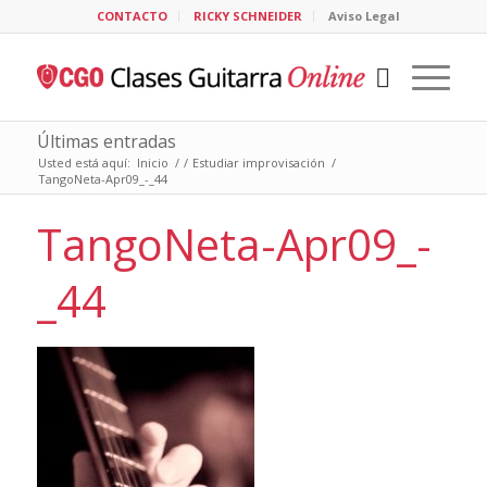
CONTACTO
RICKY SCHNEIDER
Aviso Legal
Últimas entradas
Usted está aquí:
Inicio
/
/
Estudiar improvisación
/
TangoNeta-Apr09_-_44
TangoNeta-Apr09_-
_44