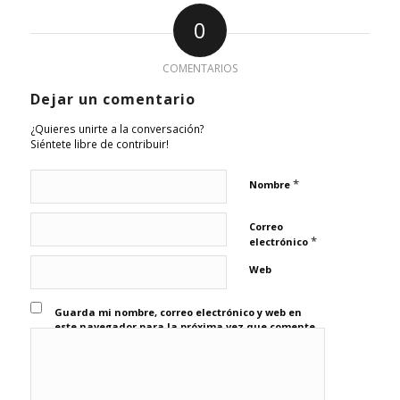
0
COMENTARIOS
Dejar un comentario
¿Quieres unirte a la conversación?
Siéntete libre de contribuir!
*
Nombre
Correo
*
electrónico
Web
Guarda mi nombre, correo electrónico y web en
este navegador para la próxima vez que comente.