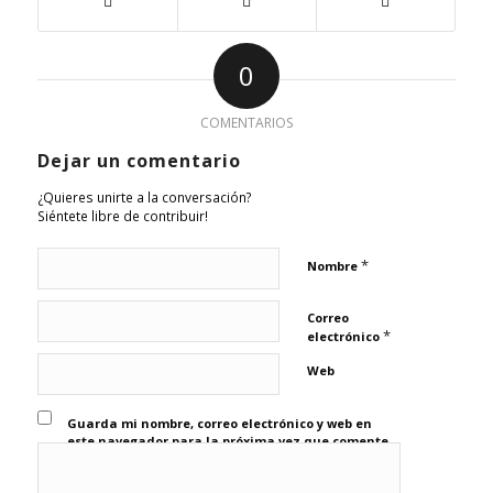
0
COMENTARIOS
Dejar un comentario
¿Quieres unirte a la conversación?
Siéntete libre de contribuir!
*
Nombre
Correo
*
electrónico
Web
Guarda mi nombre, correo electrónico y web en
este navegador para la próxima vez que comente.