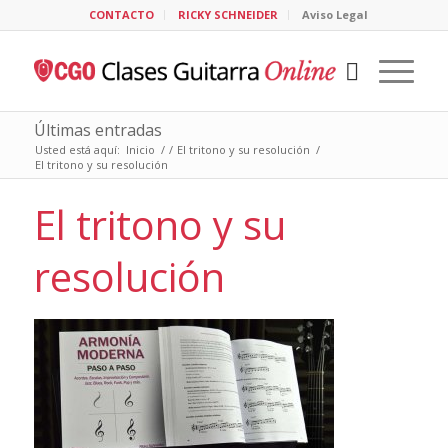
CONTACTO
RICKY SCHNEIDER
Aviso Legal
Últimas entradas
Usted está aquí:
Inicio
/
/
El tritono y su resolución
/
El tritono y su resolución
El tritono y su
resolución