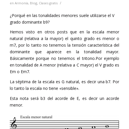
/
en
Armonía
,
Blog
,
Clases gratis
¿Porqué en las tonalidades menores suele utilizarse el V
grado dominante b9?
Hemos visto en otros posts que en la escala menor
natural (relativa a la mayor) el quinto grado es menor o
m7, por lo tanto no tenemos la tensión característica del
dominante que aparece en la tonalidad mayor.
Básicamente porque no tenemos el tritono.Por ejemplo
en tonalidad de A menor (relativa a C mayor) el V grado es
Em o Em7.
La séptima de la escala es G natural, es decir una b7. Por
lo tanto la escala no tiene «sensible».
Esta nota será b3 del acorde de E, es decir un acorde
menor.