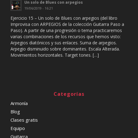
Un solo de Blues con arpegios
19/06/2019 - 16:21
Ejercicio 15 – Un solo de Blues con arpegios (del libro
Improvisa con ARPEGIOS de la colección Guitarra Paso a
Paso). A partir de una progresión o tema practicaremos
varias combinaciones de los recursos que hemos visto:
Arpegios diatónicos y sus enlaces. Suma de arpegios.
Arpegio disminuido sobre dominantes. Escala Alterada.
Movimientos horizontales. Target tones. […]
Categorías
Armonía
Blog
Clases gratis
Equipo
Guitarra