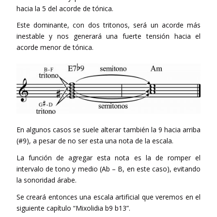
hacia la 5 del acorde de tónica.
Este dominante, con dos tritonos, será un acorde más
inestable y nos generará una fuerte tensión hacia el
acorde menor de tónica.
En algunos casos se suele alterar también la 9 hacia arriba
(#9), a pesar de no ser esta una nota de la escala.
La función de agregar esta nota es la de romper el
intervalo de tono y medio (Ab – B, en este caso), evitando
la sonoridad árabe.
Se creará entonces una escala artificial que veremos en el
siguiente capítulo “Mixolidia b9 b13”.