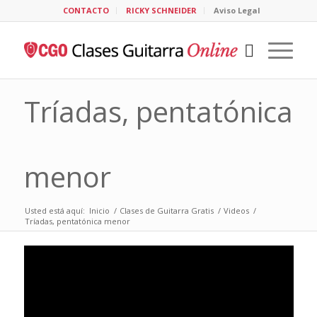
CONTACTO
RICKY SCHNEIDER
Aviso Legal
Tríadas, pentatónica
menor
Usted está aquí:
Inicio
/
Clases de Guitarra Gratis
/
Videos
/
Tríadas, pentatónica menor