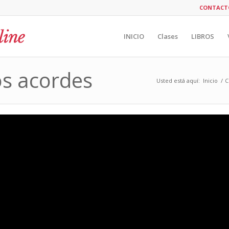
CONTACT
INICIO
Clases
LIBROS
os acordes
Usted está aquí:
Inicio
/
C