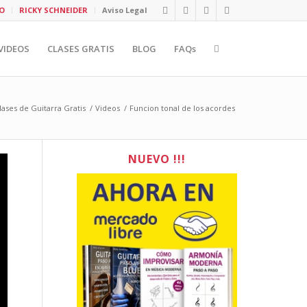
O
RICKY SCHNEIDER
Aviso Legal
VIDEOS
CLASES GRATIS
BLOG
FAQs
lases de Guitarra Gratis
/
Videos
/
Funcion tonal de los acordes
NUEVO !!!