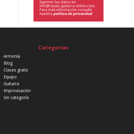
Suprimir tus datos en
info@clases-guitarra-online.com.
Para más información consulte
nuestra
política de privacidad
Categorías
Armonía
Blog
Clases gratis
Equipo
Guitarra
Improvisación
Sin categoría