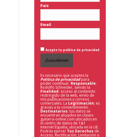
Pais
Email
Acepto tu política de privacidad
Es necesario que aceptes la
Política de privacidad
para
poder continuar.
Responsable
:
Rodolfo Schneider, siendo la
Finalidad:
acceso al contenido
restringido de la web,
envío de
mis publicaciones y correos
comerciales. La
Legitimación
; es
gracias a tu consentimiento.
Destinatarios
: tus datos se
encuentran alojados en clases-
guitarra-online.com ubicados en
el centro de datos de 1&1
Internet España, ubicada en la UE.
Podrás ejercer
Tus Derechos
de
Acceso, Rectificación, Limitación o