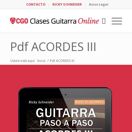
CONTACTO
RICKY SCHNEIDER
Aviso Legal
Pdf ACORDES III
Usted está aquí:
Inicio
/
Pdf ACORDES III