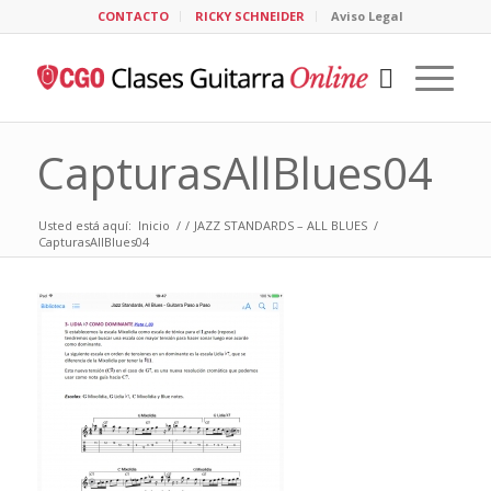
CONTACTO
RICKY SCHNEIDER
Aviso Legal
CapturasAllBlues04
Usted está aquí:
Inicio
/
/
JAZZ STANDARDS – ALL BLUES
/
CapturasAllBlues04