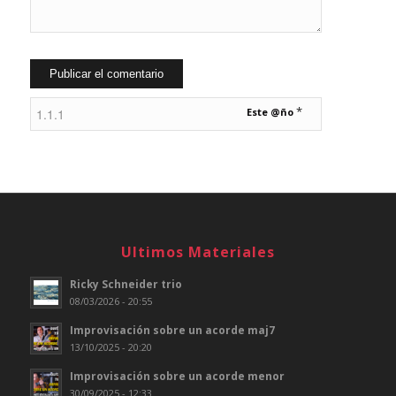
*
Este @ño
Ultimos Materiales
Ricky Schneider trio
08/03/2026 - 20:55
Improvisación sobre un acorde maj7
13/10/2025 - 20:20
Improvisación sobre un acorde menor
30/09/2025 - 12:33