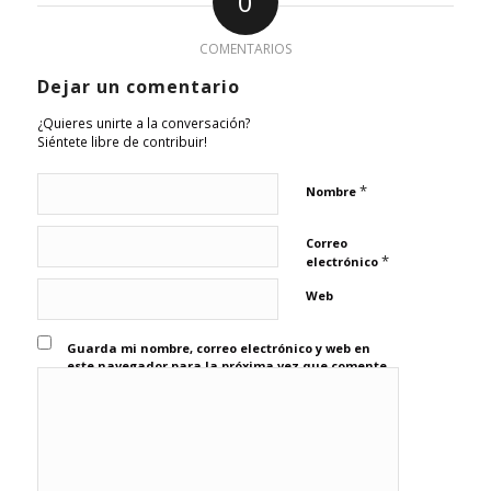
0
COMENTARIOS
Dejar un comentario
¿Quieres unirte a la conversación?
Siéntete libre de contribuir!
*
Nombre
Correo
*
electrónico
Web
Guarda mi nombre, correo electrónico y web en
este navegador para la próxima vez que comente.