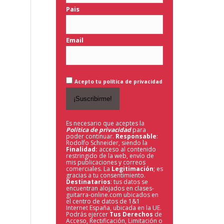
Pais
Email
Acepto tu política de privacidad
Es necesario que aceptes la
Política de privacidad
para
poder continuar.
Responsable
:
Rodolfo Schneider, siendo la
Finalidad:
acceso al contenido
restringido de la web,
envío de
mis publicaciones y correos
comerciales. La
Legitimación
; es
gracias a tu consentimiento.
Destinatarios
: tus datos se
encuentran alojados en clases-
guitarra-online.com ubicados en
el centro de datos de 1&1
Internet España, ubicada en la UE.
Podrás ejercer
Tus Derechos
de
Acceso, Rectificación, Limitación o