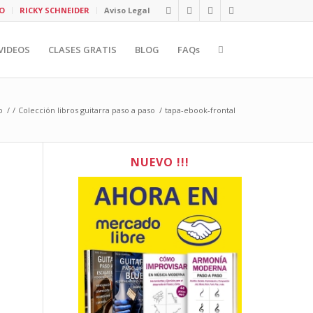
O
RICKY SCHNEIDER
Aviso Legal
VIDEOS
CLASES GRATIS
BLOG
FAQs
o
/
/
Colección libros guitarra paso a paso
/
tapa-ebook-frontal
NUEVO !!!