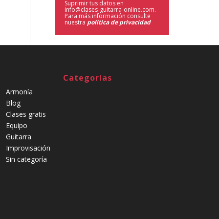
Suprimir tus datos en
info@clases-guitarra-online.com.
Para más información consulte
nuestra
política de privacidad
Categorías
Armonía
Blog
Clases gratis
Equipo
Guitarra
Improvisación
Sin categoría