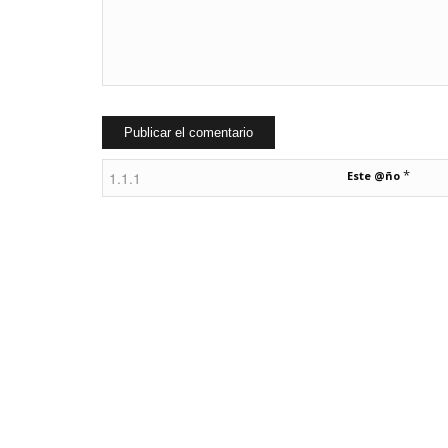
*
Este @ño