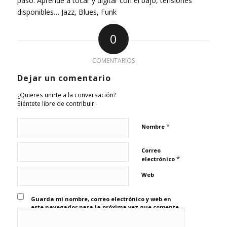
paso. Aprende a tocar y digitar con el bajo, tensiones
disponibles… Jazz, Blues, Funk
0
COMENTARIOS
Dejar un comentario
¿Quieres unirte a la conversación?
Siéntete libre de contribuir!
*
Nombre
Correo
*
electrónico
Web
Guarda mi nombre, correo electrónico y web en
este navegador para la próxima vez que comente.