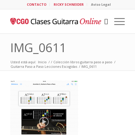
CONTACTO
RICKY SCHNEIDER
Aviso Legal
IMG_0611
Usted está aquí:
Inicio
/
/
Colección libros guitarra paso a paso
/
Guitarra Paso a Paso Lecciones Escogidas
/
IMG_0611