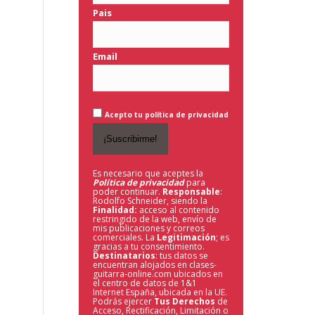
Pais
Email
Acepto tu política de privacidad
Es necesario que aceptes la
Política de privacidad
para
poder continuar.
Responsable
:
Rodolfo Schneider, siendo la
Finalidad:
acceso al contenido
restringido de la web,
envío de
mis publicaciones y correos
comerciales. La
Legitimación
; es
gracias a tu consentimiento.
Destinatarios
: tus datos se
encuentran alojados en clases-
guitarra-online.com ubicados en
el centro de datos de 1&1
Internet España, ubicada en la UE.
Podrás ejercer
Tus Derechos
de
Acceso, Rectificación, Limitación o