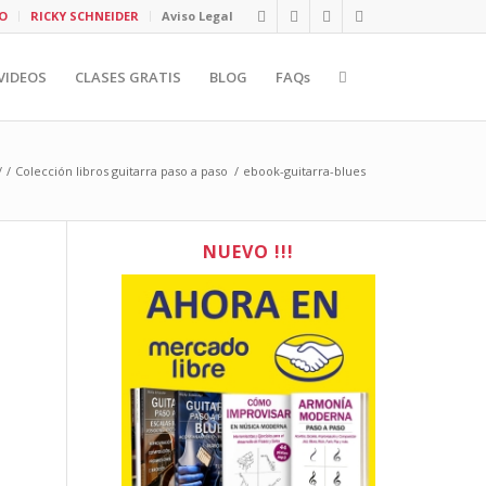
O
RICKY SCHNEIDER
Aviso Legal
VIDEOS
CLASES GRATIS
BLOG
FAQs
/
/
Colección libros guitarra paso a paso
/
ebook-guitarra-blues
NUEVO !!!