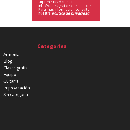
Suprimir tus datos en
info@clases-guitarra-online.com.
Para más información consulte
nuestra
política de privacidad
Categorías
Armonía
Blog
Clases gratis
Equipo
Guitarra
Improvisación
Sin categoría