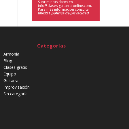
Suprimir tus datos en
info@clases-guitarra-online.com.
Para más información consulte
nuestra
política de privacidad
Categorías
Armonía
Blog
Clases gratis
Equipo
Guitarra
Improvisación
Sin categoría