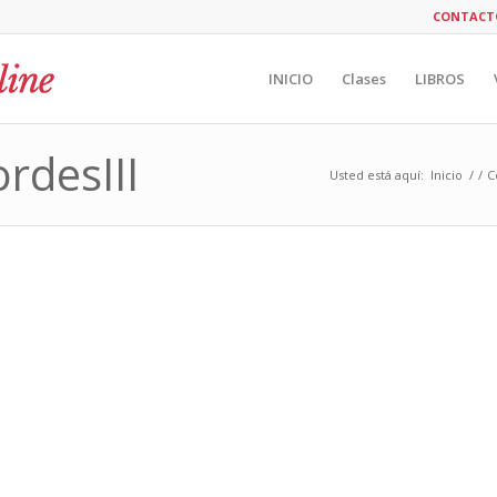
CONTACT
INICIO
Clases
LIBROS
rdesIII
Usted está aquí:
Inicio
/
/
C