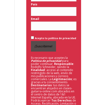
Pais
Email
Acepto tu política de privacidad
Es necesario que aceptes la
Política de privacidad
para
poder continuar.
Responsable
:
Rodolfo Schneider, siendo la
Finalidad:
acceso al contenido
restringido de la web,
envío de
mis publicaciones y correos
comerciales. La
Legitimación
; es
gracias a tu consentimiento.
Destinatarios
: tus datos se
encuentran alojados en clases-
guitarra-online.com ubicados en
el centro de datos de 1&1
Internet España, ubicada en la UE.
Podrás ejercer
Tus Derechos
de
Acceso, Rectificación, Limitación o