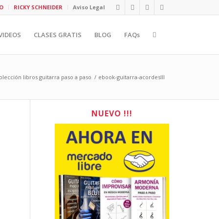
O
RICKY SCHNEIDER
Aviso Legal
VIDEOS
CLASES GRATIS
BLOG
FAQs
olección libros guitarra paso a paso
/
ebook-guitarra-acordesIII
NUEVO !!!