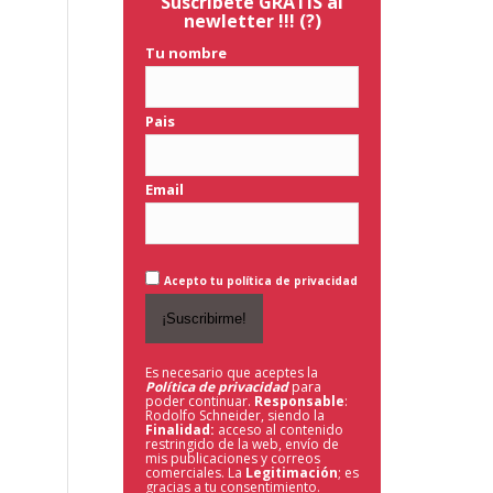
Suscríbete GRATIS al
newletter !!!
(?)
Tu nombre
Pais
Email
Acepto tu política de privacidad
Es necesario que aceptes la
Política de privacidad
para
poder continuar.
Responsable
:
Rodolfo Schneider, siendo la
Finalidad:
acceso al contenido
restringido de la web,
envío de
mis publicaciones y correos
comerciales. La
Legitimación
; es
gracias a tu consentimiento.