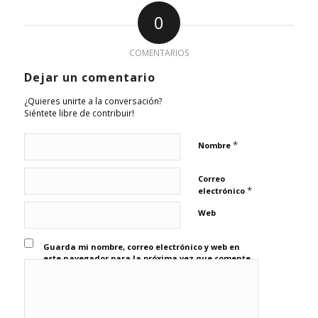
0
COMENTARIOS
Dejar un comentario
¿Quieres unirte a la conversación?
Siéntete libre de contribuir!
*
Nombre
Correo
*
electrónico
Web
Guarda mi nombre, correo electrónico y web en
este navegador para la próxima vez que comente.