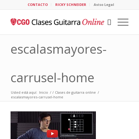
CONTACTO
RICKY SCHNEIDER
Aviso Legal
escalasmayores-
carrusel-home
Usted está aquí:
Inicio
/
/
Clases de guitarra online
/
escalasmayores-carrusel-home