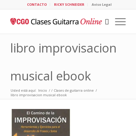
CONTACTO
RICKY SCHNEIDER
Aviso Legal
libro improvisacion
musical ebook
Usted está aquí:
Inicio
/
/
Clases de guitarra online
/
libro improvisacion musical ebook