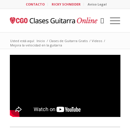
CONTACTO
RICKY SCHNEIDER
Aviso Legal
Usted está aquí:
Inicio
/
Clases de Guitarra Gratis
/
Videos
/
Mejora la velocidad en la guitarra